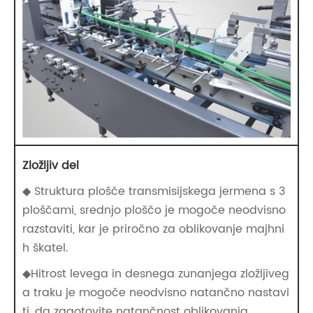
Zložljiv del
◆ Struktura plošče transmisijskega jermena s 3
ploščami, srednjo ploščo je mogoče neodvisno
razstaviti, kar je priročno za oblikovanje majhni
h škatel.
◆Hitrost levega in desnega zunanjega zložljiveg
a traku je mogoče neodvisno natančno nastavi
ti, da zagotovite natančnost oblikovanja.