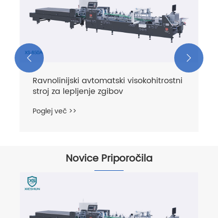
za ravne črte
Poglej več >>


Novice Priporočila
Zakaj moderni lepilec map za
kartonske škatle na novo definira