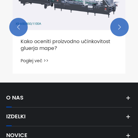
učinkovitost pakiranja?
Poglej več >>


O NAS
IZDELKI
NOVICE