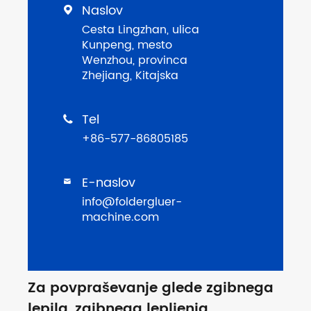
Naslov

Cesta Lingzhan, ulica
Kunpeng, mesto
Wenzhou, provinca
Zhejiang, Kitajska
Tel

+86-577-86805185
E-naslov

info@foldergluer-
machine.com
Za povpraševanje glede zgibnega
lepila, zgibnega lepljenja,