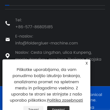
Tel:

+86-577-86805185
E-naslov:

info@foldergluer-machine.com
Naslov: Cesta Lingzhan, ulica Kunpeng,

mesto Wenzhou, provinca Zhejiang, Kitajska
X
Piškotke uporabljamo, da vam
ponudimo boljšo izkušnjo brskanja,
analiziramo promet na spletnem
mestu in prilagodimo vsebino. Z
uporabo te strani se strinjate z našo
Copyright © 2024 Wenzhou Xieshun Mechanical
Equipment Co., Ltd. Vse pravice pridržane.
uporabo piškotkov.
Politika zasebnosti
Links
|
Sitemap
|
RSS
|
XML
|
Politika
Zavrni
Sprejmi