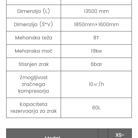
Dimenzija (L)
13500 mm
Dimenzija (Š*V)
1850mm×1600mm
Mehanska teža
8T
Mehanska moč
19kw
Stisnjen zrak
6bar
Zmogljivost
zračnega
10㎡/h
kompresorja
Kapaciteta
60L
rezervoarja za zrak
XS-