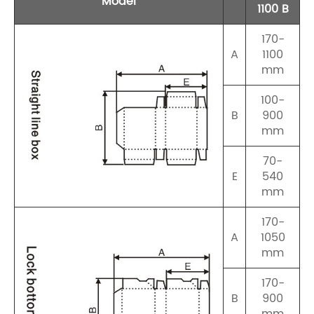
Model
1100 B
170-
A
1100
mm
100-
B
900
mm
70-
E
540
mm
170-
A
1050
mm
170-
B
900
mm