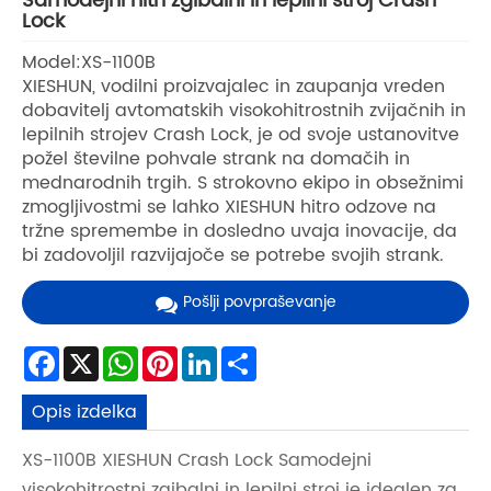
Samodejni hitri zgibalni in lepilni stroj Crash
Lock
Model:XS-1100B
XIESHUN, vodilni proizvajalec in zaupanja vreden
dobavitelj avtomatskih visokohitrostnih zvijačnih in
lepilnih strojev Crash Lock, je od svoje ustanovitve
požel številne pohvale strank na domačih in
mednarodnih trgih. S strokovno ekipo in obsežnimi
zmogljivostmi se lahko XIESHUN hitro odzove na
tržne spremembe in dosledno uvaja inovacije, da
bi zadovoljil razvijajoče se potrebe svojih strank.
Pošlji povpraševanje
Facebook
X
WhatsApp
Pinterest
LinkedIn
Share
Opis izdelka
XS-1100B XIESHUN Crash Lock Samodejni
visokohitrostni zgibalni in lepilni stroj je idealen za