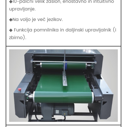
◆10-palčni velik zaslon, enostavno in intuitivno
upravljanje.
◆Na voljo je več jezikov.
◆ Funkcija pomnilnika in daljinski upravljalnik (i
zbirno).