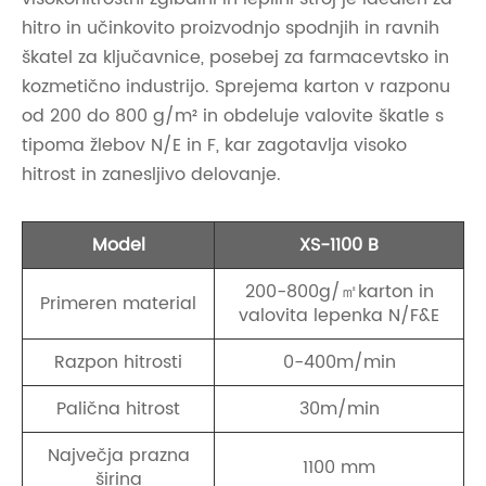
hitro in učinkovito proizvodnjo spodnjih in ravnih
škatel za ključavnice, posebej za farmacevtsko in
kozmetično industrijo. Sprejema karton v razponu
od 200 do 800 g/m² in obdeluje valovite škatle s
tipoma žlebov N/E in F, kar zagotavlja visoko
hitrost in zanesljivo delovanje.
Model
XS-1100 B
200-800g/㎡karton in
Primeren material
valovita lepenka N/F&E
Razpon hitrosti
0-400m/min
Palična hitrost
30m/min
Največja prazna
1100 mm
širina